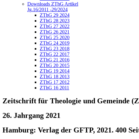
Downloads ZThG Artikel
Jg.16/2011 -29/2024
ZThG 29 2024
ZThG 28 2023
ZThG 27 2022
ZThG 26 2021
ZThG 25 2020
ZThG 24 2019
ZThG 23 2018
ZThG 22 2017
ZThG 21 2016
ZThG 20 2015
ZThG 19 2014
ZThG 18 2013
ZThG 17 2012
ZThG 16 2011
Zeitschrift für Theologie und Gemeinde 
26. Jahrgang 2021
Hamburg: Verlag der GFTP, 2021. 400 Sei