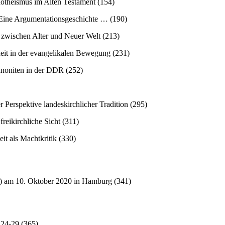
notheismus im Alten Testament (154)
e? Eine Argumentationsgeschichte … (190)
t zwischen Alter und Neuer Welt (213)
heit in der evangelikalen Bewegung (231)
ennoniten in der DDR (252)
r Perspektive landeskirchlicher Tradition (295)
freikirchliche Sicht (311)
it als Machtkritik (330)
5) am 10. Oktober 2020 in Hamburg (341)
,24-29 (365)