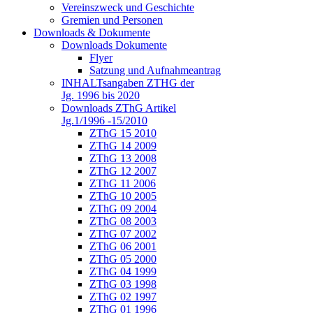
Vereinszweck und Geschichte
Gremien und Personen
Downloads & Dokumente
Downloads Dokumente
Flyer
Satzung und Aufnahmeantrag
INHALTsangaben ZTHG der
Jg. 1996 bis 2020
Downloads ZThG Artikel
Jg.1/1996 -15/2010
ZThG 15 2010
ZThG 14 2009
ZThG 13 2008
ZThG 12 2007
ZThG 11 2006
ZThG 10 2005
ZThG 09 2004
ZThG 08 2003
ZThG 07 2002
ZThG 06 2001
ZThG 05 2000
ZThG 04 1999
ZThG 03 1998
ZThG 02 1997
ZThG 01 1996