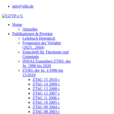
info@gftp.de
Home
Aktuelles
Publikationen & Projekte
Lehrbuch Hebräisch
Symposien der Vorjahre
(2025...2004)
Zeitschrift für Theologie und
Gemeinde
INHALTsangaben ZTHG der
Jg. 1996 bis 2020
ZTHG der Jg. 1/1996 bis
15/2010
ZThG 15 2010 c
ZThG 14 2009 c
ZThG 13 2008 c
ZThG 12 2007 c
ZThG 11 2006 c
ZThG 10 2005 c
ZThG 09 2004 c
ZThG 08 2003 c