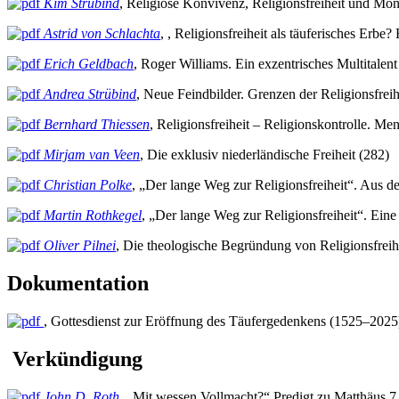
Kim Strübind
, Religiöse Konvivenz, Religionsfreiheit und Mo
Astrid von Schlachta
, , Religionsfreiheit als täuferisches Erb
Erich Geldbach
, Roger Williams. Ein exzentrisches Multitalen
Andrea Strübind
, Neue Feindbilder. Grenzen der Religionsfrei
Bernhard Thiessen
, Religionsfreiheit – Religionskontrolle. M
Mirjam van Veen
, Die exklusiv niederländische Freiheit (282)
Christian Polke
, „Der lange Weg zur Religionsfreiheit“. Aus de
Martin Rothkegel
, „Der lange Weg zur Religionsfreiheit“. Eine 
Oliver Pilnei
, Die theologische Begründung von Religionsfreihe
Dokumentation
, Gottesdienst zur Eröffnung des Täufergedenkens (1525–202
Verkündigung
John D. Roth
, „Mit wessen Vollmacht?“ Predigt zu Matthäus 7