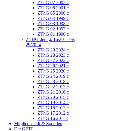
ZThG 07 2002 c
ZThG 06 2001 c
ZThG 05 2000 c
ZThG 04 1999 c
ZThG 03 1998 c
ZThG 02 1997 c
ZThG 01 1996 c
ZTHG der Jg. 16/2011 bis
29/2024
ZThG 29 2024 c
ZThG 28 2023 c
ZThG 27 2022 c
ZThG 26 2021 c
ZThG 25 2020 c
ZThG 24 2019 c
ZThG 23 2018 c
ZThG 22 2017 c
ZThG 21 2016 c
ZThG 20 2015 c
ZThG 19 2014 c
ZThG 18 2013 c
ZThG 17 2012 c
ZThG 16 2011 c
Mitgliedschaft & Spenden
Die GFTP