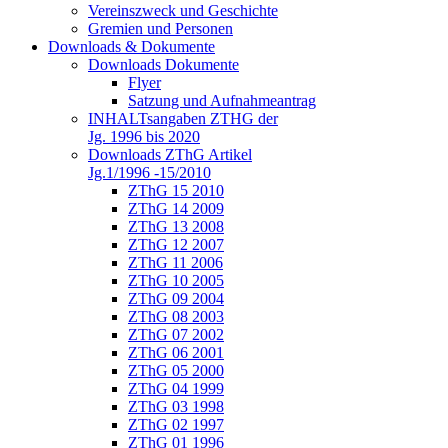
Vereinszweck und Geschichte
Gremien und Personen
Downloads & Dokumente
Downloads Dokumente
Flyer
Satzung und Aufnahmeantrag
INHALTsangaben ZTHG der
Jg. 1996 bis 2020
Downloads ZThG Artikel
Jg.1/1996 -15/2010
ZThG 15 2010
ZThG 14 2009
ZThG 13 2008
ZThG 12 2007
ZThG 11 2006
ZThG 10 2005
ZThG 09 2004
ZThG 08 2003
ZThG 07 2002
ZThG 06 2001
ZThG 05 2000
ZThG 04 1999
ZThG 03 1998
ZThG 02 1997
ZThG 01 1996