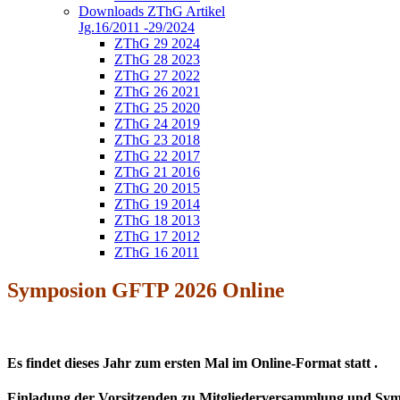
Downloads ZThG Artikel
Jg.16/2011 -29/2024
ZThG 29 2024
ZThG 28 2023
ZThG 27 2022
ZThG 26 2021
ZThG 25 2020
ZThG 24 2019
ZThG 23 2018
ZThG 22 2017
ZThG 21 2016
ZThG 20 2015
ZThG 19 2014
ZThG 18 2013
ZThG 17 2012
ZThG 16 2011
Symposion GFTP 2026 Online
Es findet dieses Jahr zum ersten Mal im Online-Format statt .
Einladung der Vorsitzenden zu Mitgliederversammlung und Sy