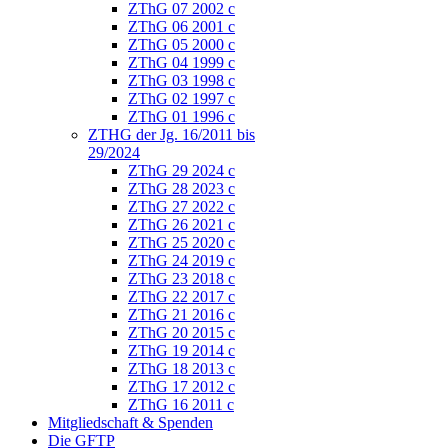
ZThG 07 2002 c
ZThG 06 2001 c
ZThG 05 2000 c
ZThG 04 1999 c
ZThG 03 1998 c
ZThG 02 1997 c
ZThG 01 1996 c
ZTHG der Jg. 16/2011 bis
29/2024
ZThG 29 2024 c
ZThG 28 2023 c
ZThG 27 2022 c
ZThG 26 2021 c
ZThG 25 2020 c
ZThG 24 2019 c
ZThG 23 2018 c
ZThG 22 2017 c
ZThG 21 2016 c
ZThG 20 2015 c
ZThG 19 2014 c
ZThG 18 2013 c
ZThG 17 2012 c
ZThG 16 2011 c
Mitgliedschaft & Spenden
Die GFTP