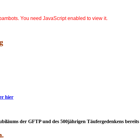
pambots. You need JavaScript enabled to view it.
g
er hier
Jubiläums der GFTP und des 500jährigen Täufergedenkens bereits
n.