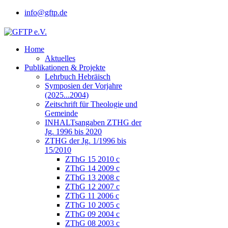
info@gftp.de
Home
Aktuelles
Publikationen & Projekte
Lehrbuch Hebräisch
Symposien der Vorjahre
(2025...2004)
Zeitschrift für Theologie und
Gemeinde
INHALTsangaben ZTHG der
Jg. 1996 bis 2020
ZTHG der Jg. 1/1996 bis
15/2010
ZThG 15 2010 c
ZThG 14 2009 c
ZThG 13 2008 c
ZThG 12 2007 c
ZThG 11 2006 c
ZThG 10 2005 c
ZThG 09 2004 c
ZThG 08 2003 c