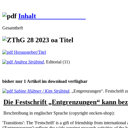
Inhalt
Gesamtheft
Herausgeber/Titel
Andrea Strübind
, Editorial (11)
bisher nur 1 Artikel im download verfügbar
Sabine Hübner / Kim Strübind
, „Entgrenzungen“. Festschrift
Die Festschrift „Entgrenzungen“ kann b
Beschreibung in englischer Sprache (copyright oncken-shop):
'Transitions': The 'Festschrift' is a gift of friendship from internat
('Entgrenzungen') reflects the wide-ranging research activities of t