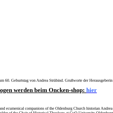
 zum 60. Geburtstag von Andrea Strübind. Grußworte der Herausgeberin
ezogen werden beim Oncken-shop:
hier
ional and ecumenical companions of the Oldenburg Church historian Andrea
he holder of the Chair of Historical Theology at CvO University Olden