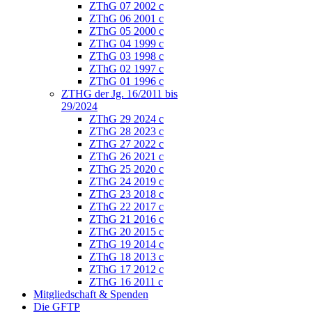
ZThG 07 2002 c
ZThG 06 2001 c
ZThG 05 2000 c
ZThG 04 1999 c
ZThG 03 1998 c
ZThG 02 1997 c
ZThG 01 1996 c
ZTHG der Jg. 16/2011 bis
29/2024
ZThG 29 2024 c
ZThG 28 2023 c
ZThG 27 2022 c
ZThG 26 2021 c
ZThG 25 2020 c
ZThG 24 2019 c
ZThG 23 2018 c
ZThG 22 2017 c
ZThG 21 2016 c
ZThG 20 2015 c
ZThG 19 2014 c
ZThG 18 2013 c
ZThG 17 2012 c
ZThG 16 2011 c
Mitgliedschaft & Spenden
Die GFTP