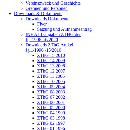
Vereinszweck und Geschichte
Gremien und Personen
Downloads & Dokumente
Downloads Dokumente
Flyer
Satzung und Aufnahmeantrag
INHALTsangaben ZTHG der
Jg. 1996 bis 2020
Downloads ZThG Artikel
Jg.1/1996 -15/2010
ZThG 15 2010
ZThG 14 2009
ZThG 13 2008
ZThG 12 2007
ZThG 11 2006
ZThG 10 2005
ZThG 09 2004
ZThG 08 2003
ZThG 07 2002
ZThG 06 2001
ZThG 05 2000
ZThG 04 1999
ZThG 03 1998
ZThG 02 1997
ZThG 01 1996