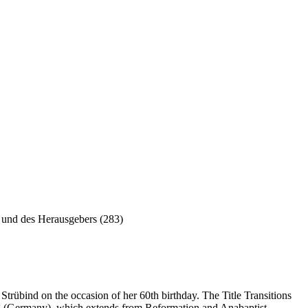
 und des Herausgebers (283)
 Strübind on the occasion of her 60th birthday. The Title Transitions
burg (Germany), which extends from Reformation and Anabaptist