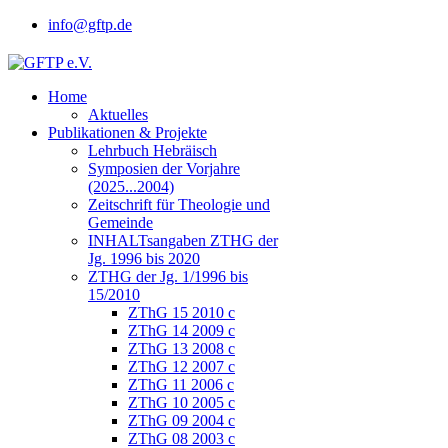
info@gftp.de
Home
Aktuelles
Publikationen & Projekte
Lehrbuch Hebräisch
Symposien der Vorjahre
(2025...2004)
Zeitschrift für Theologie und
Gemeinde
INHALTsangaben ZTHG der
Jg. 1996 bis 2020
ZTHG der Jg. 1/1996 bis
15/2010
ZThG 15 2010 c
ZThG 14 2009 c
ZThG 13 2008 c
ZThG 12 2007 c
ZThG 11 2006 c
ZThG 10 2005 c
ZThG 09 2004 c
ZThG 08 2003 c