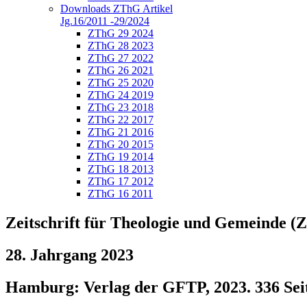
Downloads ZThG Artikel
Jg.16/2011 -29/2024
ZThG 29 2024
ZThG 28 2023
ZThG 27 2022
ZThG 26 2021
ZThG 25 2020
ZThG 24 2019
ZThG 23 2018
ZThG 22 2017
ZThG 21 2016
ZThG 20 2015
ZThG 19 2014
ZThG 18 2013
ZThG 17 2012
ZThG 16 2011
Zeitschrift für Theologie und Gemeinde 
28. Jahrgang 2023
Hamburg: Verlag der GFTP, 2023. 336 Sei