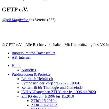
GFTP e.V.
Mitglieder
des Vereins (333)
© GFTP e.V. - Alle Rechte vorbehalten. Mit Unterstützung des AK In
Impressum und Datenschutz
AK-Internet
Home
Aktuelles
Publikationen & Projekte
Lehrbuch Hebräisch
Symposien der Vorjahre (2025...2004)
Zeitschrift für Theologie und Gemeinde
INHALTsangaben ZTHG der Jg. 1996 bis 2020
ZTHG der Jg. 1/1996 bis 15/2010
ZThG 15 2010 c
ZThG 14 2009 c