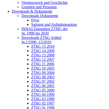
Vereinszweck und Geschichte
Gremien und Personen
Downloads & Dokumente
Downloads Dokumente
Flyer
Satzung und Aufnahmeantrag
INHALTsangaben ZTHG der
Jg. 1996 bis 2020
Downloads ZThG Artikel
Jg.1/1996 -15/2010
ZThG 15 2010
ZThG 14 2009
ZThG 13 2008
ZThG 12 2007
ZThG 11 2006
ZThG 10 2005
ZThG 09 2004
ZThG 08 2003
ZThG 07 2002
ZThG 06 2001
ZThG 05 2000
ZThG 04 1999
ZThG 03 1998
ZThG 02 1997
ZThG 01 1996