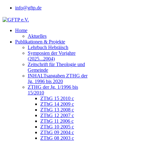
info@gftp.de
Home
Aktuelles
Publikationen & Projekte
Lehrbuch Hebräisch
Symposien der Vorjahre
(2025...2004)
Zeitschrift für Theologie und
Gemeinde
INHALTsangaben ZTHG der
Jg. 1996 bis 2020
ZTHG der Jg. 1/1996 bis
15/2010
ZThG 15 2010 c
ZThG 14 2009 c
ZThG 13 2008 c
ZThG 12 2007 c
ZThG 11 2006 c
ZThG 10 2005 c
ZThG 09 2004 c
ZThG 08 2003 c