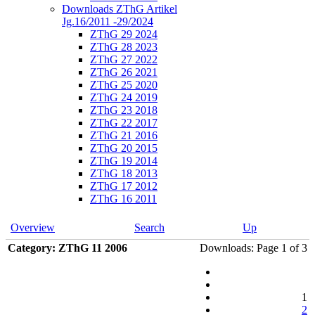
Downloads ZThG Artikel
Jg.16/2011 -29/2024
ZThG 29 2024
ZThG 28 2023
ZThG 27 2022
ZThG 26 2021
ZThG 25 2020
ZThG 24 2019
ZThG 23 2018
ZThG 22 2017
ZThG 21 2016
ZThG 20 2015
ZThG 19 2014
ZThG 18 2013
ZThG 17 2012
ZThG 16 2011
Overview
Search
Up
Category: ZThG 11 2006
Downloads: Page 1 of 3
1
2