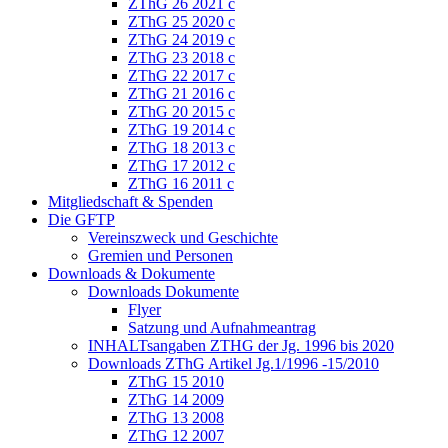
ZThG 26 2021 c
ZThG 25 2020 c
ZThG 24 2019 c
ZThG 23 2018 c
ZThG 22 2017 c
ZThG 21 2016 c
ZThG 20 2015 c
ZThG 19 2014 c
ZThG 18 2013 c
ZThG 17 2012 c
ZThG 16 2011 c
Mitgliedschaft & Spenden
Die GFTP
Vereinszweck und Geschichte
Gremien und Personen
Downloads & Dokumente
Downloads Dokumente
Flyer
Satzung und Aufnahmeantrag
INHALTsangaben ZTHG der Jg. 1996 bis 2020
Downloads ZThG Artikel Jg.1/1996 -15/2010
ZThG 15 2010
ZThG 14 2009
ZThG 13 2008
ZThG 12 2007