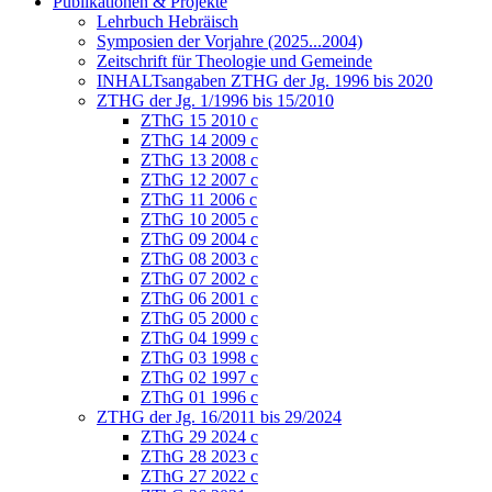
Publikationen & Projekte
Lehrbuch Hebräisch
Symposien der Vorjahre (2025...2004)
Zeitschrift für Theologie und Gemeinde
INHALTsangaben ZTHG der Jg. 1996 bis 2020
ZTHG der Jg. 1/1996 bis 15/2010
ZThG 15 2010 c
ZThG 14 2009 c
ZThG 13 2008 c
ZThG 12 2007 c
ZThG 11 2006 c
ZThG 10 2005 c
ZThG 09 2004 c
ZThG 08 2003 c
ZThG 07 2002 c
ZThG 06 2001 c
ZThG 05 2000 c
ZThG 04 1999 c
ZThG 03 1998 c
ZThG 02 1997 c
ZThG 01 1996 c
ZTHG der Jg. 16/2011 bis 29/2024
ZThG 29 2024 c
ZThG 28 2023 c
ZThG 27 2022 c